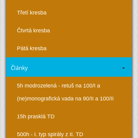
Třetí kresba
Čtvrtá kresba
Pátá kresba
Články
5h modrozelená - retuš na 100/I a
(ne)monografická vada na 90/II a 100/II
15h prasklá TD
500h - I. typ spirály z II. TD