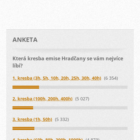
ANKETA
Která kresba emise Hradčany se vám nejvíce
líbí?
1. kresba (3h, 5h, 10h, 20h, 25h, 30h, 40h)
(6 354)
2. kresba (100h, 200h. 400h)
(5 027)
3. kresba (1h, 50h)
(5 332)
4. kresba (60h, 80h, 300h, 1000h)
(4 873)