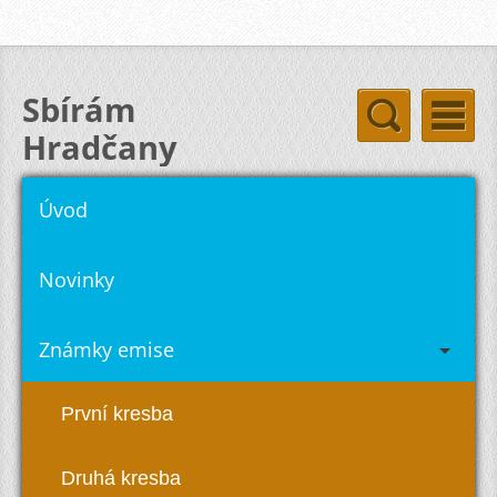
Sbírám
Hradčany
hradcany-stamps.com
Úvod
Novinky
Známky emise
První kresba
Druhá kresba