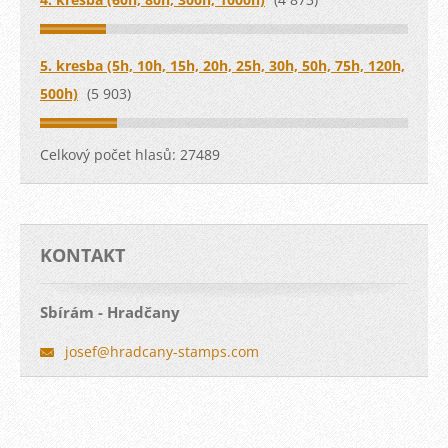
5. kresba (5h, 10h, 15h, 20h, 25h, 30h, 50h, 75h, 120h,
500h)
(5 903)
Celkový počet hlasů:
27489
KONTAKT
Sbírám - Hradčany
josef@hr
adcany-s
tamps.co
m