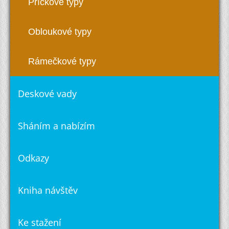
Příčkové typy
Obloukové typy
Rámečkové typy
Deskové vady
Sháním a nabízím
Odkazy
Kniha návštěv
Ke stažení