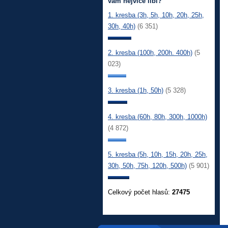
vám nejvíce líbí?
1. kresba (3h, 5h, 10h, 20h, 25h,
30h, 40h)
(6 351)
2. kresba (100h, 200h. 400h)
(5
023)
3. kresba (1h, 50h)
(5 328)
4. kresba (60h, 80h, 300h, 1000h)
(4 872)
5. kresba (5h, 10h, 15h, 20h, 25h,
30h, 50h, 75h, 120h, 500h)
(5 901)
Celkový počet hlasů:
27475