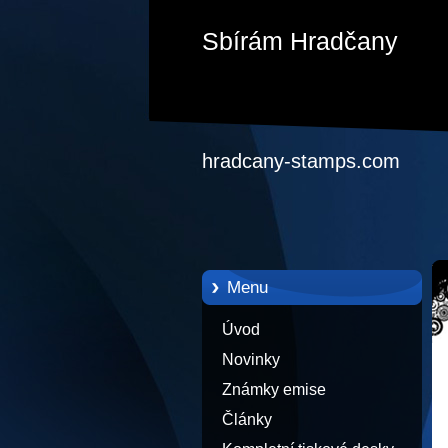
Sbírám Hradčany
hradcany-stamps.com
Menu
Úvod
Novinky
Známky emise
Články