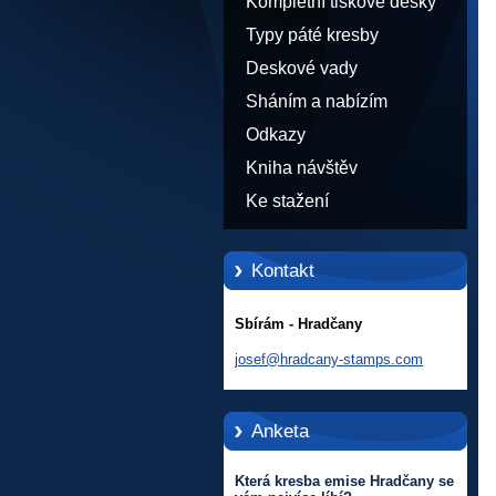
Kompletní tiskové desky
Typy páté kresby
Deskové vady
Sháním a nabízím
Odkazy
Kniha návštěv
Ke stažení
Kontakt
Sbírám - Hradčany
josef@hr
adcany-s
tamps.co
m
Anketa
Která kresba emise Hradčany se