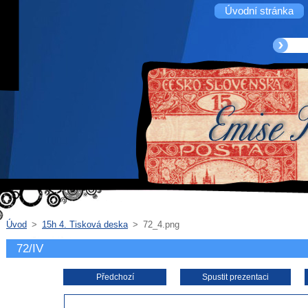
Úvodní stránka
Úvod
>
15h 4. Tisková deska
>
72_4.png
72/IV
Předchozí
Spustit prezentaci