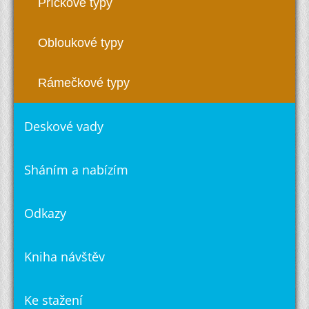
Příčkové typy
Obloukové typy
Rámečkové typy
Deskové vady
Sháním a nabízím
Odkazy
Kniha návštěv
Ke stažení