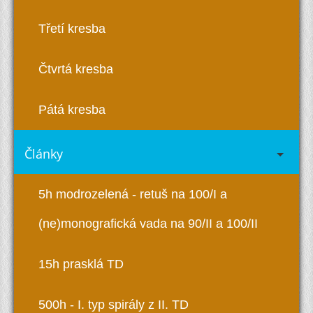
Třetí kresba
Čtvrtá kresba
Pátá kresba
Články
5h modrozelená - retuš na 100/I a
(ne)monografická vada na 90/II a 100/II
15h prasklá TD
500h - I. typ spirály z II. TD