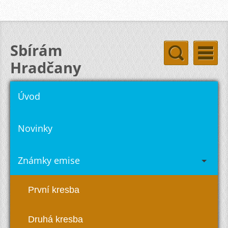
Sbírám
Hradčany
hradcany-stamps.com
Úvod
Novinky
Známky emise
První kresba
Druhá kresba