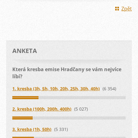
Zpět
ANKETA
Která kresba emise Hradčany se vám nejvíce
líbí?
1. kresba (3h, 5h, 10h, 20h, 25h, 30h, 40h)
(6 354)
2. kresba (100h, 200h. 400h)
(5 027)
3. kresba (1h, 50h)
(5 331)