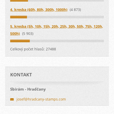
4. kresba (60h, 80h, 300h, 1000h)
(4 873)
5. kresba (5h, 10h, 15h, 20h, 25h, 30h, 50h, 75h, 120h,
500h)
(5 903)
Celkový počet hlasů:
27488
KONTAKT
Sbírám - Hradčany
josef@hr
adcany-s
tamps.co
m