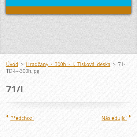
Úvod
>
Hradčany - 300h - I. Tisková deska
>
71-
TD-I---300h.jpg
71/I
Předchozí
Následující