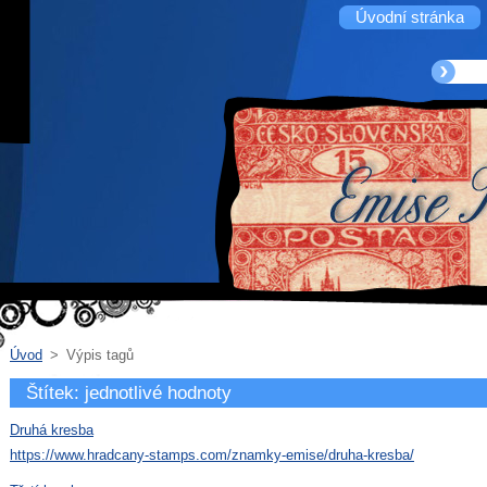
Úvodní stránka
Úvod
>
Výpis tagů
Štítek: jednotlivé hodnoty
Druhá kresba
https://www.hradcany-stamps.com/znamky-emise/druha-kresba/