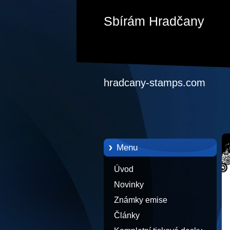
Sbírám Hradčany
hradcany-stamps.com
Menu
Úvod
Novinky
Známky emise
Články