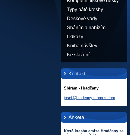
Kompletní tiskové desky
Typy páté kresby
Deskové vady
Sháním a nabízím
Odkazy
Kniha návštěv
Ke stažení
Kontakt
Sbírám - Hradčany
josef@hr
adcany-s
tamps.co
m
Anketa
Která kresba emise Hradčany se