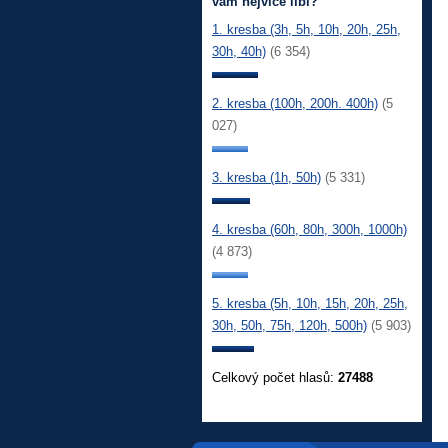
vám nejvíce líbí?
1. kresba (3h, 5h, 10h, 20h, 25h,
30h, 40h)
(6 354)
2. kresba (100h, 200h. 400h)
(5
027)
3. kresba (1h, 50h)
(5 331)
4. kresba (60h, 80h, 300h, 1000h)
(4 873)
5. kresba (5h, 10h, 15h, 20h, 25h,
30h, 50h, 75h, 120h, 500h)
(5 903)
Celkový počet hlasů:
27488