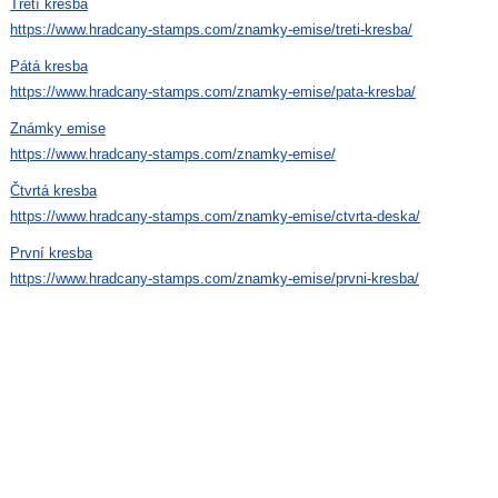
Třetí kresba
https://www.hradcany-stamps.com/znamky-emise/treti-kresba/
Pátá kresba
https://www.hradcany-stamps.com/znamky-emise/pata-kresba/
Známky emise
https://www.hradcany-stamps.com/znamky-emise/
Čtvrtá kresba
https://www.hradcany-stamps.com/znamky-emise/ctvrta-deska/
První kresba
https://www.hradcany-stamps.com/znamky-emise/prvni-kresba/