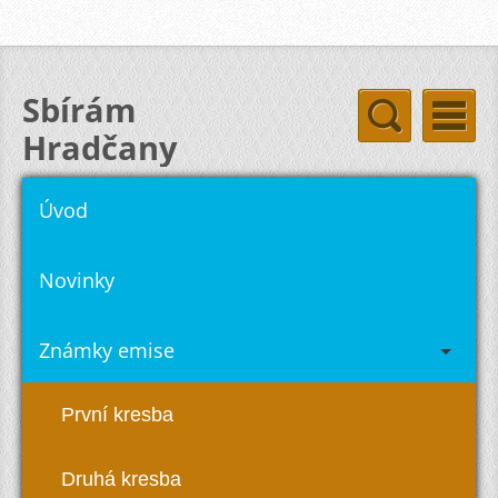
Sbírám
Hradčany
hradcany-stamps.com
Úvod
Novinky
Známky emise
První kresba
Druhá kresba