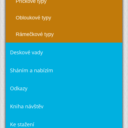
Příčkové typy
Obloukové typy
Rámečkové typy
Deskové vady
Sháním a nabízím
Odkazy
Kniha návštěv
Ke stažení