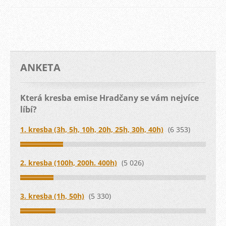
ANKETA
Která kresba emise Hradčany se vám nejvíce
líbí?
1. kresba (3h, 5h, 10h, 20h, 25h, 30h, 40h)
(6 353)
2. kresba (100h, 200h. 400h)
(5 026)
3. kresba (1h, 50h)
(5 330)