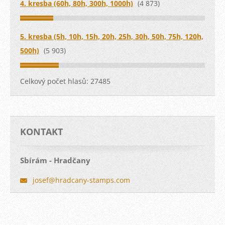
4. kresba (60h, 80h, 300h, 1000h)
(4 873)
5. kresba (5h, 10h, 15h, 20h, 25h, 30h, 50h, 75h, 120h,
500h)
(5 903)
Celkový počet hlasů:
27485
KONTAKT
Sbírám - Hradčany
josef@hr
adcany-s
tamps.co
m