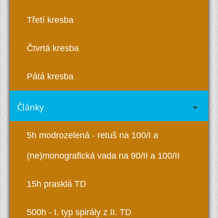
Třetí kresba
Čtvrtá kresba
Pátá kresba
Články
5h modrozelená - retuš na 100/I a
(ne)monografická vada na 90/II a 100/II
15h prasklá TD
500h - I. typ spirály z II. TD