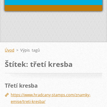
Úvod
>
Výpis tagů
Štítek: třetí kresba
Třetí kresba
https://www.hradcany-stamps.com/znamky-
emise/treti-kresba/