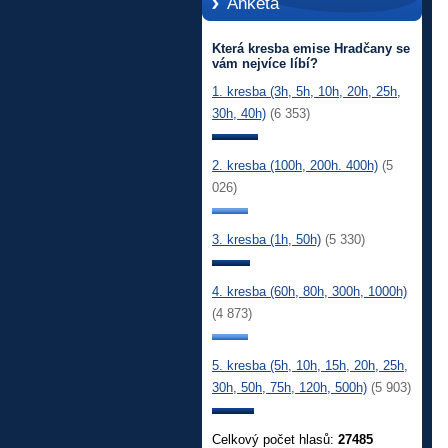
Anketa
Která kresba emise Hradčany se
vám nejvíce líbí?
1. kresba (3h, 5h, 10h, 20h, 25h,
30h, 40h)
(6 353)
2. kresba (100h, 200h. 400h)
(5
026)
3. kresba (1h, 50h)
(5 330)
4. kresba (60h, 80h, 300h, 1000h)
(4 873)
5. kresba (5h, 10h, 15h, 20h, 25h,
30h, 50h, 75h, 120h, 500h)
(5 903)
Celkový počet hlasů:
27485