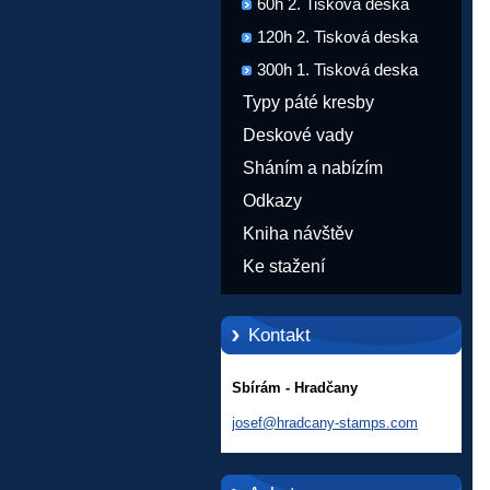
60h 2. Tisková deska
120h 2. Tisková deska
300h 1. Tisková deska
Typy páté kresby
Deskové vady
Sháním a nabízím
Odkazy
Kniha návštěv
Ke stažení
Kontakt
Sbírám - Hradčany
josef@hr
adcany-s
tamps.co
m