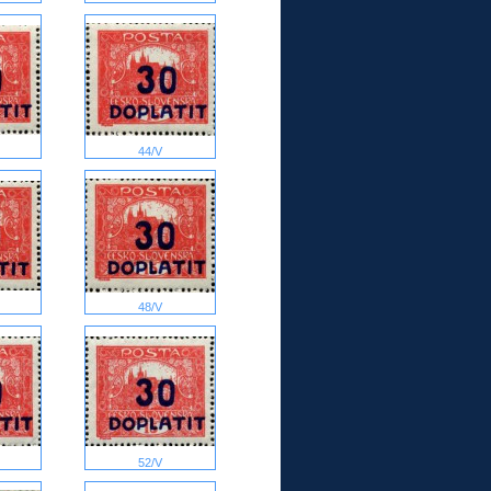
44/V
48/V
52/V