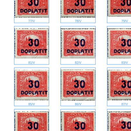
77/V
78/V
79/V
81/V
82/V
83/V
85/V
86/V
87/V