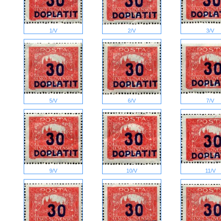
1/V
2/V
3/V
5/V
6/V
7/V
9/V
10/V
11/V