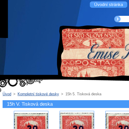
Úvodní stránka
Úvod
>
Kompletní tiskové desky
>
15h 5. Tisková deska
15h V. Tisková deska