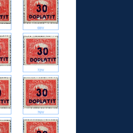
68/V
72/V
76/V