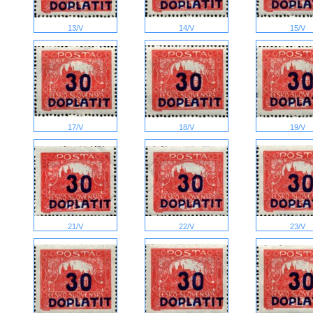
13/V
14/V
15/V
17/V
18/V
19/V
21/V
22/V
23/V