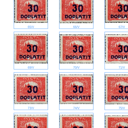
65/V
66/V
67/V
69/V
70/V
71/V
73/V
74/V
75/V