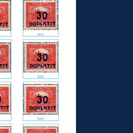
56/V
60/V
64/V