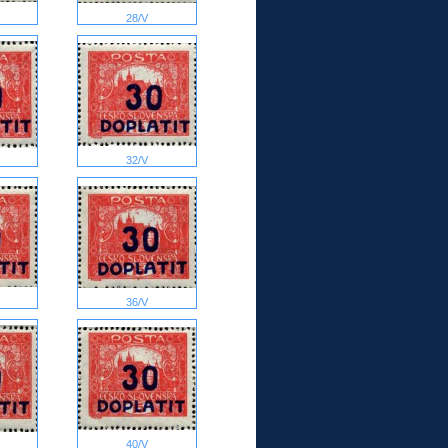
28/V
32/V
36/V
40/V