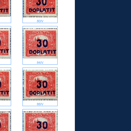
80/V
84/V
88/V