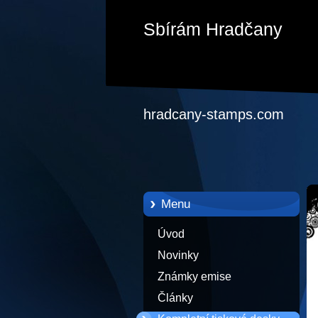
Sbírám Hradčany
hradcany-stamps.com
Menu
Úvod
Novinky
Známky emise
Články