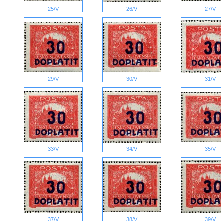
25/V
26/V
27/V
29/V
30/V
31/V
33/V
34/V
35/V
37/V
38/V
39/V