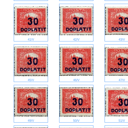
41/V
42/V
43/V
45/V
46/V
47/V
49/V
50/V
51/V