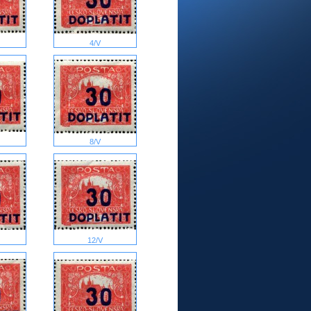
4/V
8/V
12/V