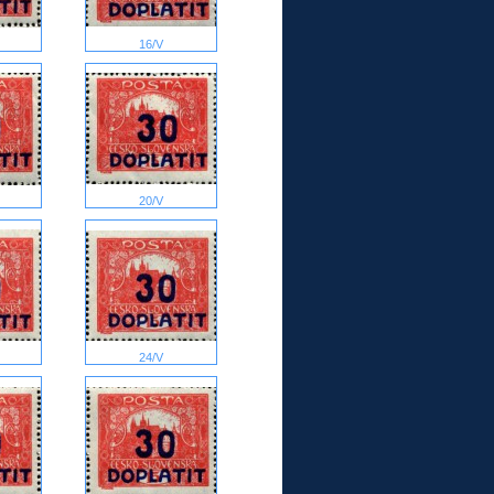
16/V
20/V
24/V