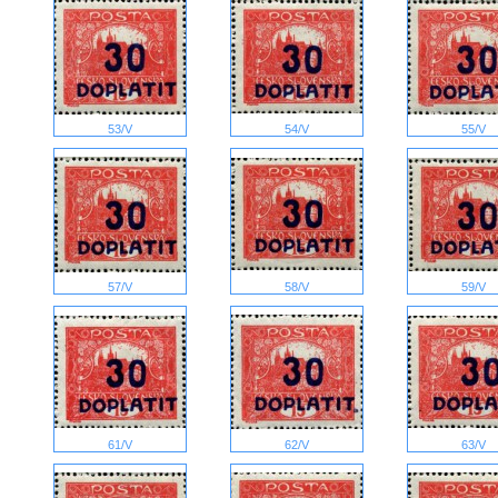
53/V
54/V
55/V
57/V
58/V
59/V
61/V
62/V
63/V