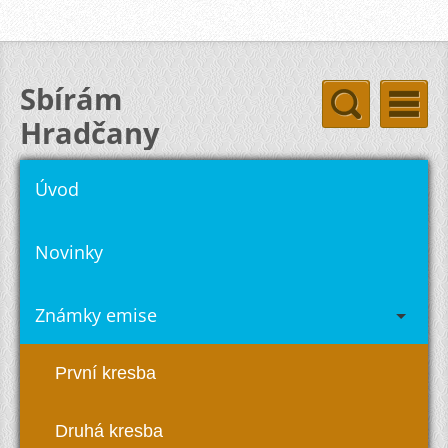
Sbírám
Hradčany
hradcany-stamps.com
Úvod
Novinky
Známky emise
První kresba
Druhá kresba