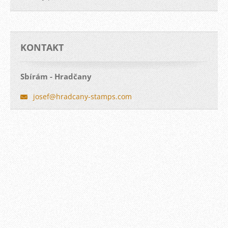
KONTAKT
Sbírám - Hradčany
josef@hr
adcany-s
tamps.co
m