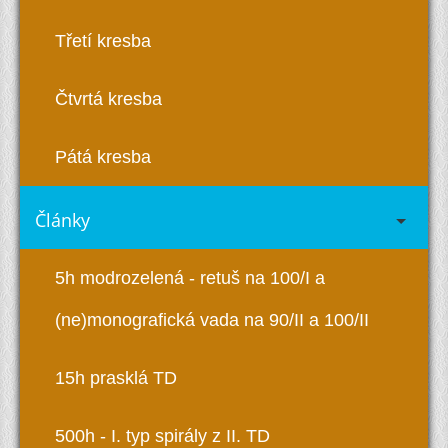
Třetí kresba
Čtvrtá kresba
Pátá kresba
Články
5h modrozelená - retuš na 100/I a
(ne)monografická vada na 90/II a 100/II
15h prasklá TD
500h - I. typ spirály z II. TD