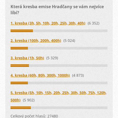
Která kresba emise Hradčany se vám nejvíce
líbí?
1. kresba (3h, 5h, 10h, 20h, 25h, 30h, 40h)
(6 352)
2. kresba (100h, 200h. 400h)
(5 024)
3. kresba (1h, 50h)
(5 329)
4. kresba (60h, 80h, 300h, 1000h)
(4 873)
5. kresba (5h, 10h, 15h, 20h, 25h, 30h, 50h, 75h, 120h,
500h)
(5 902)
Celkový počet hlasů:
27480