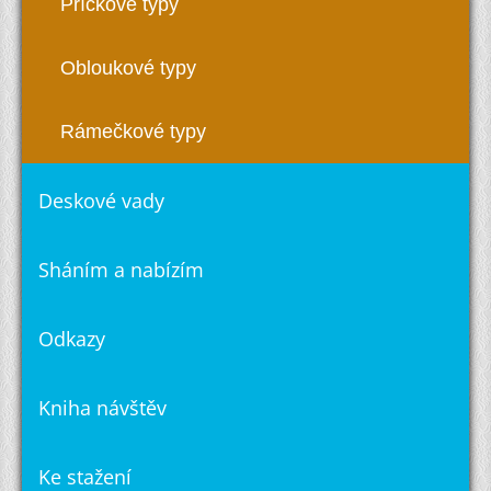
Příčkové typy
Obloukové typy
Rámečkové typy
Deskové vady
Sháním a nabízím
Odkazy
Kniha návštěv
Ke stažení