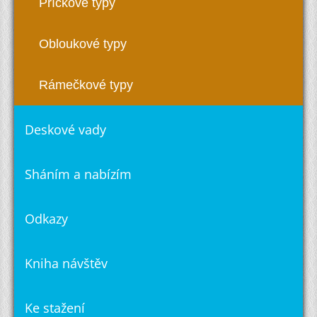
Příčkové typy
Obloukové typy
Rámečkové typy
Deskové vady
Sháním a nabízím
Odkazy
Kniha návštěv
Ke stažení