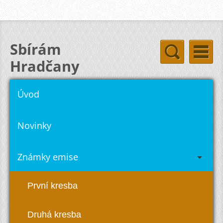
Sbírám
Hradčany
hradcany-stamps.com
Úvod
Novinky
Známky emise
První kresba
Druhá kresba