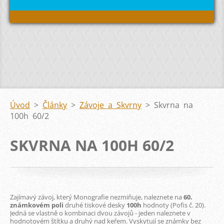
Úvod
>
Články
>
Závoje a Skvrny
>
Skvrna na
100h 60/2
SKVRNA NA 100H 60/2
Zajímavý závoj, který Monografie nezmiňuje, naleznete na
60.
známkovém poli
druhé tiskové desky
100h
hodnoty (Pofis č. 20).
Jedná se vlastně o kombinaci dvou závojů - jeden naleznete v
hodnotovém štítku a druhý nad keřem. Vyskytují se známky bez