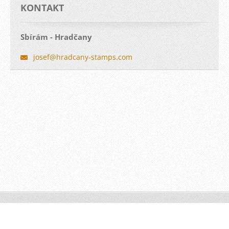
KONTAKT
Sbírám - Hradčany
josef@hr
adcany-s
tamps.co
m
© 2014-2017, Josef Matoušek, Filatelista a Hradčanář
Vytvořeno službou
Webnode