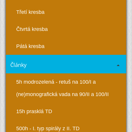
Třetí kresba
Čtvrtá kresba
Pátá kresba
Články
5h modrozelená - retuš na 100/I a
(ne)monografická vada na 90/II a 100/II
15h prasklá TD
500h - I. typ spirály z II. TD