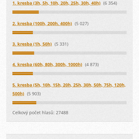
1. kresba (3h, 5h, 10h, 20h, 25h, 30h, 40h)
(6 354)
2. kresba (100h, 200h. 400h)
(5 027)
3. kresba (1h, 50h)
(5 331)
4. kresba (60h, 80h, 300h, 1000h)
(4 873)
5. kresba (5h, 10h, 15h, 20h, 25h, 30h, 50h, 75h, 120h,
500h)
(5 903)
Celkový počet hlasů:
27488