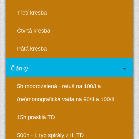
Třetí kresba
Čtvrtá kresba
Pátá kresba
Články
5h modrozelená - retuš na 100/I a
(ne)monografická vada na 90/II a 100/II
15h prasklá TD
500h - I. typ spirály z II. TD