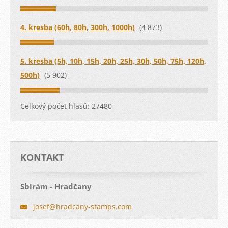
4. kresba (60h, 80h, 300h, 1000h)
(4 873)
5. kresba (5h, 10h, 15h, 20h, 25h, 30h, 50h, 75h, 120h,
500h)
(5 902)
Celkový počet hlasů:
27480
KONTAKT
Sbírám - Hradčany
josef@hr
adcany-s
tamps.co
m