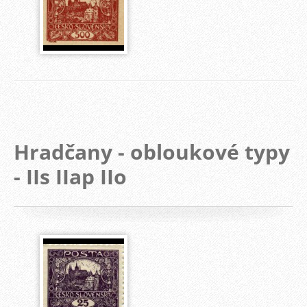
Hradčany - obloukové typy
- IIs IIap IIo