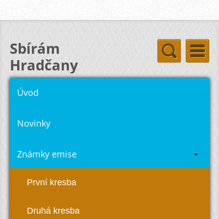
Sbírám
Hradčany
hradcany-stamps.com
Úvod
Novinky
Známky emise
První kresba
Druhá kresba