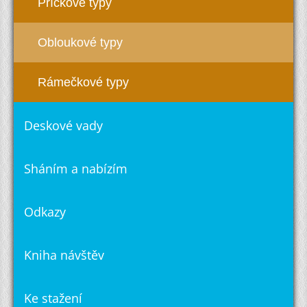
Příčkové typy
Obloukové typy
Rámečkové typy
Deskové vady
Sháním a nabízím
Odkazy
Kniha návštěv
Ke stažení