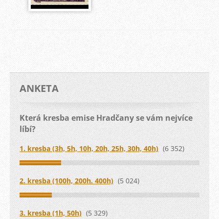
ANKETA
Která kresba emise Hradčany se vám nejvíce
líbí?
1. kresba (3h, 5h, 10h, 20h, 25h, 30h, 40h)
(6 352)
2. kresba (100h, 200h. 400h)
(5 024)
3. kresba (1h, 50h)
(5 329)