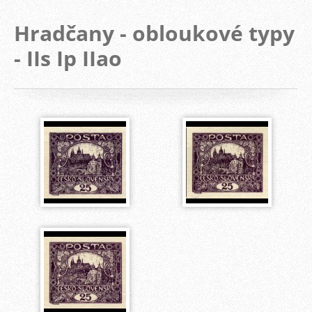
Hradčany - obloukové typy
- IIs Ip IIao