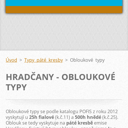
Úvod
>
Typy páté kresby
>
Obloukové typy
HRADČANY - OBLOUKOVÉ
TYPY
Obloukové typy se podle katalogu POFIS z roku 2012
vyskytují u
25h fialové
(k.č.11) a
500h hnědé
(k.č.25).
Oblouk se tedy vyskytuje na
páté kresbě
emise