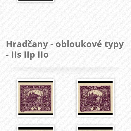
Hradčany - obloukové typy
- IIs IIp IIo