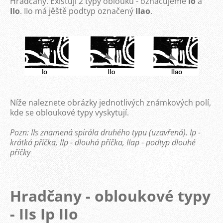
Hradčany. Existují 2 typy oblouku - označujeme
Io
a
IIo
. IIo má jěště podtyp označený
IIao
.
Níže naleznete obrázky jednotlivých známkových polí,
kde se obloukové typy vyskytují.
Pozn: IIs znamená spirála druhého typu (uzavřená). Ip -
krátká příčka, IIp - dlouhá příčka, IIap - podtyp dlouhé
příčky
Hradčany - obloukové typy
- IIs Ip IIo