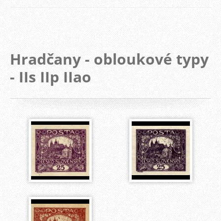
Hradčany - obloukové typy
- IIs IIp IIao